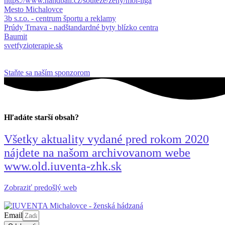
https://www.handball.cz/souteze/zeny/mol-liga
Mesto Michalovce
3b s.r.o. - centrum športu a reklamy
Prúdy Trnava - nadštandardné byty blízko centra
Baumit
svetfyzioterapie.sk
Staňte sa naším sponzorom
Hľadáte starší obsah?
Všetky aktuality vydané pred rokom 2020
nájdete na našom archivovanom webe
www.old.iuventa-zhk.sk
Zobraziť predošlý web
Email