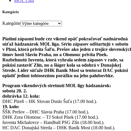
MOL Liga
Kategórie
Kategórie
Piatimi zápasmi bude cez víkend opäť pokračovať nadnárodná
súťaž hádzanárok MOL liga. Sériu zápasov odštartujú v sobotu
v Plzni, ktorá privíta Šaľu. Prešov ako jeden z trojice slovenskýc
tímov hostí Slaviu Praha, no a Olomouc privíta Písek.
Rozbehnutú Iuventa, ktorá vyhrala sedem zápasov v rade, sa
pokúsi zastaviť Zlín, no a šláger kola sa odohrá v Dunajskej
Strede. Líder súťaže DHK Baník Most sa tentoraz DAC pokúsi
oplatiť jedinú tohtosezńnu porážku na jeho palubovbke.
Program víkendových stretnutí MOL ligy hádzanárok:
sobota 20. 2.
dohrávka 12. kola:
DHC Plzeň – HK Slovan Duslo Šaľa (17.00 hod.).
19. kolo:
ŠŠK Prešov – DHC Slavia Praha (17.00 hod.).
DHK Zora Olomouc – TJ Sokol Písek (17.00 hod.).
Iuventa Michalovce – Handball PSG Zlín (18.00 hod.).
HC DAC Dunajská Streda – DHK Baník Most (18.00 hod.).