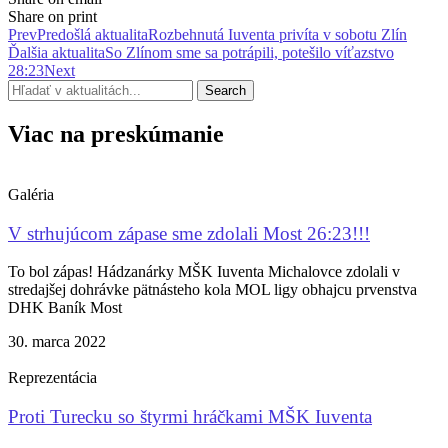
Share on print
Prev
Predošlá aktualita
Rozbehnutá Iuventa privíta v sobotu Zlín
Ďalšia aktualita
So Zlínom sme sa potrápili, potešilo víťazstvo
28:23
Next
Search
Viac na preskúmanie
Galéria
V strhujúcom zápase sme zdolali Most 26:23!!!
To bol zápas! Hádzanárky MŠK Iuventa Michalovce zdolali v
stredajšej dohrávke pätnásteho kola MOL ligy obhajcu prvenstva
DHK Baník Most
30. marca 2022
Reprezentácia
Proti Turecku so štyrmi hráčkami MŠK Iuventa