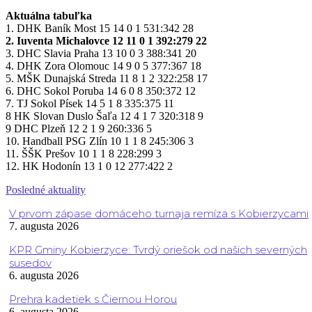
Aktuálna tabuľka
1. DHK Baník Most 15 14 0 1 531:342 28
2. Iuventa Michalovce 12 11 0 1 392:279 22
3. DHC Slavia Praha 13 10 0 3 388:341 20
4. DHK Zora Olomouc 14 9 0 5 377:367 18
5. MŠK Dunajská Streda 11 8 1 2 322:258 17
6. DHC Sokol Poruba 14 6 0 8 350:372 12
7. TJ Sokol Písek 14 5 1 8 335:375 11
8 HK Slovan Duslo Šaľa 12 4 1 7 320:318 9
9 DHC Plzeň 12 2 1 9 260:336 5
10. Handball PSG Zlín 10 1 1 8 245:306 3
11. ŠŠK Prešov 10 1 1 8 228:299 3
12. HK Hodonín 13 1 0 12 277:422 2
Posledné aktuality
V prvom zápase domáceho turnaja remíza s Kobierzycami
7. augusta 2026
KPR Gminy Kobierzyce: Tvrdý oriešok od našich severných
susedov
6. augusta 2026
Prehra kadetiek s Čiernou Horou
6. augusta 2026