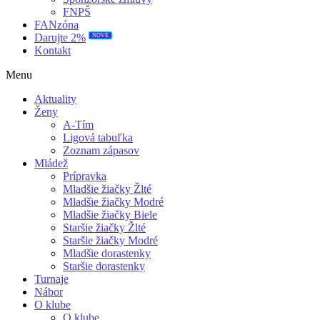
FNPŠ
FANzóna
NOVÉ
Darujte 2%
Kontakt
Menu
Aktuality
Ženy
A-Tím
Ligová tabuľka
Zoznam zápasov
Mládež
Prípravka
Mladšie žiačky Žlté
Mladšie žiačky Modré
Mladšie žiačky Biele
Staršie žiačky Žlté
Staršie žiačky Modré
Mladšie dorastenky
Staršie dorastenky
Turnaje
Nábor
O klube
O klube