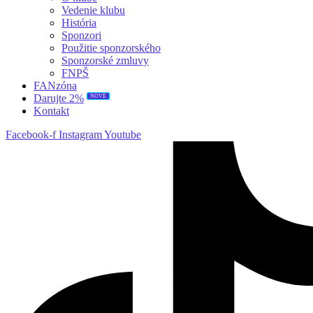
Vedenie klubu
História
Sponzori
Použitie sponzorského
Sponzorské zmluvy
FNPŠ
FANzóna
NOVÉ
Darujte 2%
Kontakt
Facebook-f
Instagram
Youtube