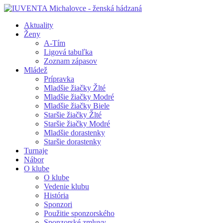
Aktuality
Ženy
A-Tím
Ligová tabuľka
Zoznam zápasov
Mládež
Prípravka
Mladšie žiačky Žlté
Mladšie žiačky Modré
Mladšie žiačky Biele
Staršie žiačky Žlté
Staršie žiačky Modré
Mladšie dorastenky
Staršie dorastenky
Turnaje
Nábor
O klube
O klube
Vedenie klubu
História
Sponzori
Použitie sponzorského
Sponzorské zmluvy