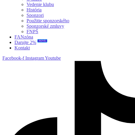
Vedenie klubu
História
Sponzori
Použitie sponzorského
Sponzorské zmluvy
FNPŠ
FANzóna
NOVÉ
Darujte 2%
Kontakt
Facebook-f
Instagram
Youtube