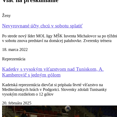
Ženy
Nevyrovnané účty chcú v sobotu splatiť
Po strede nový líder MOL ligy MŠK Iuventa Michalovce sa po týždn
v sobotu znova predstaví na domácej palubovke. Zverenky trénera
18. marca 2022
Reprezentácia
Kadetky s vysokým víťazstvom nad Tuniskom, A.
Kamberovič s jedným gólom
Kadetská reprezentácia dievčat si pripísala štvrté víťazstvo na
Mediteránskych hrách v Podgorici. Slovenky zdolali Tunisanky
vysokým rozdielom o 12 gólov
20. februára 2025