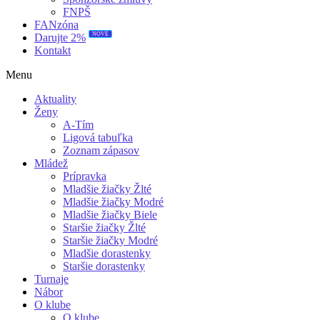
FNPŠ
FANzóna
NOVÉ
Darujte 2%
Kontakt
Menu
Aktuality
Ženy
A-Tím
Ligová tabuľka
Zoznam zápasov
Mládež
Prípravka
Mladšie žiačky Žlté
Mladšie žiačky Modré
Mladšie žiačky Biele
Staršie žiačky Žlté
Staršie žiačky Modré
Mladšie dorastenky
Staršie dorastenky
Turnaje
Nábor
O klube
O klube