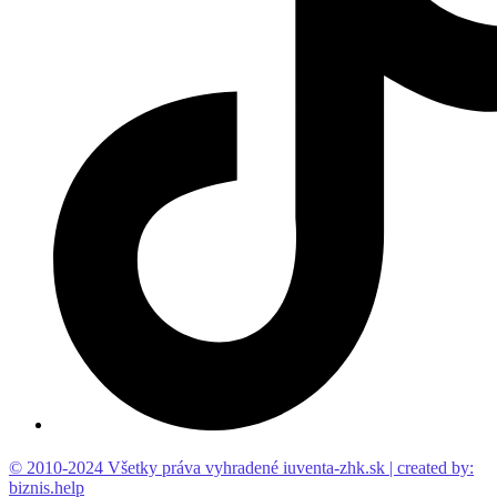
© 2010-2024 Všetky práva vyhradené iuventa-zhk.sk | created by:
biznis.help