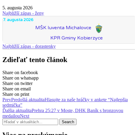
5. augusta 2026
Najbližší zápas - ženy
7. augusta 2026
MŠK Iuventa Michalovce
KPR Gminy Kobierzyce
Najbližší zápas - dorastenky
Zdieľať tento článok
Share on facebook
Share on whatsapp
Share on twitter
Share on email
Share on print
Prev
Predošlá aktualita
Hlasujte za naše hráčky v ankete “Najlepšia
sedmička”
Ďalšia aktualita
Prehra 25:27 v Moste, DHK Baník s bronzovou
medailou
Next
Search
Viac na preskúmanie