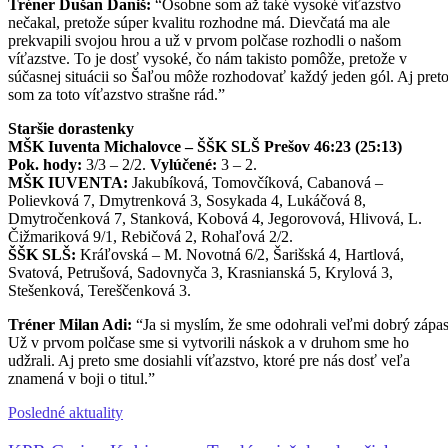
Tréner Dušan Daniš:
“Osobne som až také vysoké víťazstvo
nečakal, pretože súper kvalitu rozhodne má. Dievčatá ma ale
prekvapili svojou hrou a už v prvom polčase rozhodli o našom
víťazstve. To je dosť vysoké, čo nám takisto pomôže, pretože v
súčasnej situácii so Šaľou môže rozhodovať každý jeden gól. Aj pret
som za toto víťazstvo strašne rád.”
Staršie dorastenky
MŠK Iuventa Michalovce – ŠŠK SLŠ Prešov 46:23 (25:13)
Pok. hody:
3/3 – 2/2.
Vylúčené:
3 – 2.
MŠK IUVENTA:
Jakubíková, Tomovčíková, Cabanová –
Polievková 7, Dmytrenková 3, Sosykada 4, Lukáčová 8,
Dmytročenková 7, Stanková, Kobová 4, Jegorovová, Hlivová, L.
Čižmariková 9/1, Rebičová 2, Rohaľová 2/2.
ŠŠK SLŠ:
Kráľovská – M. Novotná 6/2, Šarišská 4, Hartlová,
Svatová, Petrušová, Sadovnyča 3, Krasnianská 5, Krylová 3,
Stešenková, Tereščenková 3.
Tréner Milan Adi:
“Ja si myslím, že sme odohrali veľmi dobrý zápas
Už v prvom polčase sme si vytvorili náskok a v druhom sme ho
udžrali. Aj preto sme dosiahli víťazstvo, ktoré pre nás dosť veľa
znamená v boji o titul.”
Posledné aktuality