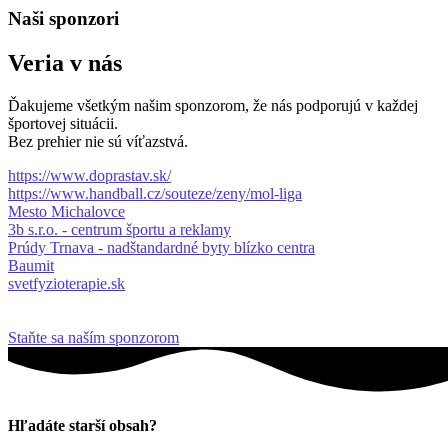
Naši sponzori
Veria v nás
Ďakujeme všetkým našim sponzorom, že nás podporujú v každej
športovej situácii.
Bez prehier nie sú víťazstvá.
https://www.doprastav.sk/
https://www.handball.cz/souteze/zeny/mol-liga
Mesto Michalovce
3b s.r.o. - centrum športu a reklamy
Prúdy Trnava - nadštandardné byty blízko centra
Baumit
svetfyzioterapie.sk
Staňte sa naším sponzorom
Hľadáte starší obsah?