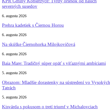
KPR Gminy Kobierzyce: Tvrdý oriešok od našich
severných susedov
6. augusta 2026
Prehra kadetiek s Čiernou Horou
6. augusta 2026
Na skúške Čiernohorka Milojkovičová
6. augusta 2026
Baia Mare: Tradičný súper opäť s víťaznými ambíciami
5. augusta 2026
Obrazom: Mladšie dorastenky na sústredení vo Vysokýc
Tatrách
5. augusta 2026
Kisvárda s pokusom o tretí triumf v Michalovciach