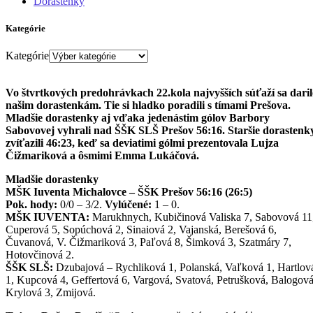
Dorastenky
Kategórie
Kategórie
Vo štvrtkových predohrávkach 22.kola najvyšších súťaží sa dari
našim dorastenkám. Tie si hladko poradili s tímami Prešova.
Mladšie dorastenky aj vďaka jedenástim gólov Barbory
Sabovovej vyhrali nad ŠŠK SLŠ Prešov 56:16. Staršie dorastenk
zvíťazili 46:23, keď sa deviatimi gólmi prezentovala Lujza
Čižmariková a ôsmimi Emma Lukáčová.
Mladšie dorastenky
MŠK Iuventa Michalovce – ŠŠK Prešov 56:16 (26:5)
Pok. hody:
0/0 – 3/2.
Vylúčené:
1 – 0.
MŠK IUVENTA:
Marukhnych, Kubičinová Valiska 7, Sabovová 11
Cuperová 5, Sopúchová 2, Sinaiová 2, Vajanská, Berešová 6,
Čuvanová, V. Čižmariková 3, Paľová 8, Šimková 3, Szatmáry 7,
Hotovčinová 2.
ŠŠK SLŠ:
Dzubajová – Rychliková 1, Polanská, Vaľková 1, Hartlov
1, Kupcová 4, Geffertová 6, Vargová, Svatová, Petrušková, Balogová
Krylová 3, Zmijová.