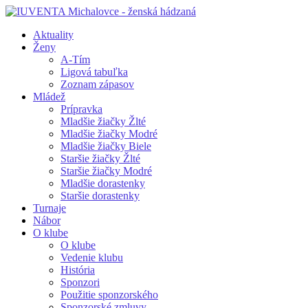
Aktuality
Ženy
A-Tím
Ligová tabuľka
Zoznam zápasov
Mládež
Prípravka
Mladšie žiačky Žlté
Mladšie žiačky Modré
Mladšie žiačky Biele
Staršie žiačky Žlté
Staršie žiačky Modré
Mladšie dorastenky
Staršie dorastenky
Turnaje
Nábor
O klube
O klube
Vedenie klubu
História
Sponzori
Použitie sponzorského
Sponzorské zmluvy